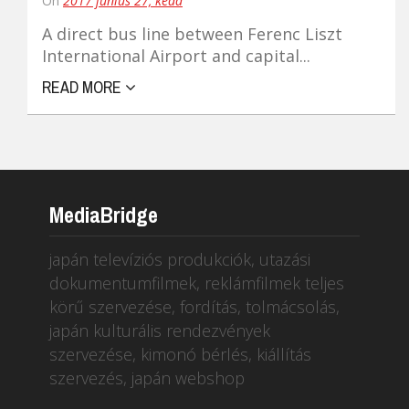
On
2017 június 27, kedd
A direct bus line between Ferenc Liszt
International Airport and capital...
READ MORE
MediaBridge
japán televíziós produkciók, utazási
dokumentumfilmek, reklámfilmek teljes
körű szervezése, fordítás, tolmácsolás,
japán kulturális rendezvények
szervezése, kimonó bérlés, kiállítás
szervezés, japán webshop