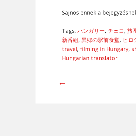
Sajnos ennek a bejegyzésne
Tags:
ハンガリー
,
チェコ
,
旅
新番組
,
異郷の駅前食堂
,
ヒロ
travel
,
filming in Hungary
,
s
Hungarian translator
Prev