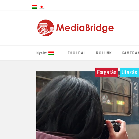
Nyelv:
FŐOLDAL
RÓLUNK
KAMERA
Magyar
Forgatás
Utazás
日本語