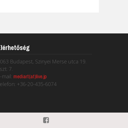
Elérhetőség
063 Budapest, Szinyei Merse utca 19.
szt. 7.
-mail:
mediart(at)live.jp
elefon: +36-20-435-6074