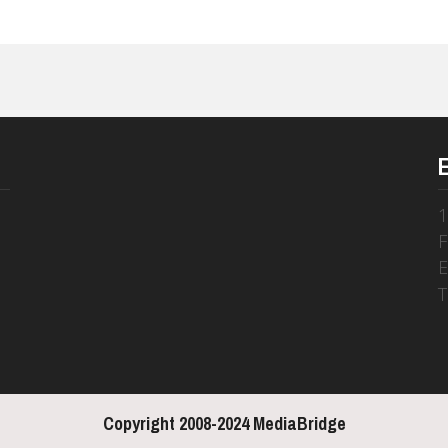
1
s
F
E
T
Copyright 2008-2024 MediaBridge