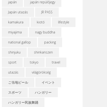
japán
japán repülőjegy
Japán utazás
JR PASS
kamakura
kiotó
lifestyle
miyajima
nagy buddha
national gallop
packing
shinjuku
shinkanszen
sport
tokyo
travel
utazás
világörökség
ご当地ビール
イベント
スポーツ
ハンガリー
ハンガリー民族舞踊