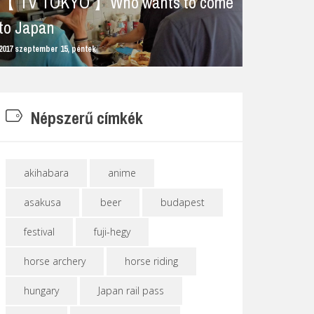
【 TV TOKYO 】Who wants to come
to Japan
2017 szeptember 15, péntek
Népszerű címkék
P
akihabara
anime
asakusa
beer
budapest
festival
fuji-hegy
horse archery
horse riding
hungary
Japan rail pass