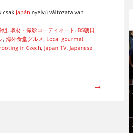
k csak
Japán
nyelvű változata van.
番組
,
取材・撮影コーディネート
,
BS朝日
シ
,
海外食堂グルメ
,
Local gourmet
hooting in Czech
,
Japan TV
,
Japanese
Next