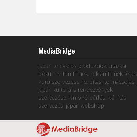
MediaBridge
japán televíziós produkciók, utazási
dokumentumfilmek, reklámfilmek telje
körű szervezése, fordítás, tolmácsolás,
japán kulturális rendezvények
szervezése, kimonó bérlés, kiállítás
szervezés, japán webshop