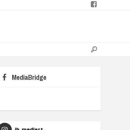
H
MediaBridge
jh_mediart