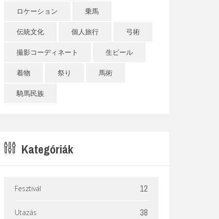
ロケーション
乗馬
伝統文化
個人旅行
弓術
撮影コーディネート
生ビール
着物
祭り
馬術
騎馬民族
Kategóriák
D
12
Fesztivál
38
Utazás