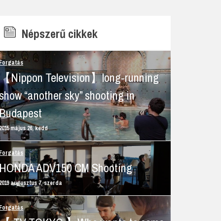
Népszerű cikkek
B
Forgatás
【Nippon Television】long-running
show “another sky” shooting in
Budapest
2015 május 26, kedd
Forgatás
HONDA ADV150 CM Shooting
2019 augusztus 7, szerda
Forgatás